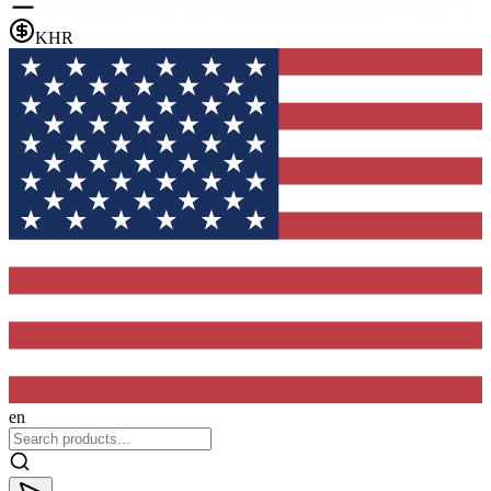
KHR
en