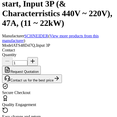
start, Input 3P (&
Characterristics 440V ~ 220V),
47A, (11 ~ 22kW)
Manufacturer
SCHNEIDER
(
View more products from this
manufacturer
)
Model
ATS48D47Q,Input 3P
Contact
Quantity
Request Quotation
Contact us for the best price
Secure Checkout
Quality Engagement
Easy change and return